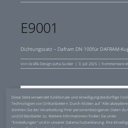
E9001
Dichtungssatz – Dafram DN 100für DAFRAM-Kug
Von
Grafik-Design-Jutta-Sucker
|
3. Juli 2025
|
Kommentare de
Share This Story, Choose Your Pla
Diese Seite verwendet funktionale und einwilligungsbedürftige Coo
Technologien von Drittanbietern. Durch Klicken auf "Alle akzeptier
stimmen Sie der Verarbeitung Ihrer personenbezogenen Daten du
und Drittanbieter zu. Weitere Informationen finden Sie unter
"Einstellungen" und in unserer Datenschutzerklärung. Ihre Einwilli
Über den Autor:
Grafik-Design-Jutta-Sucker