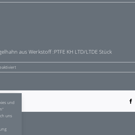
elhahn aus Werkstoff :PTFE KH LTD/LTDE Stück
für
aktiviert
E9001
tform!
kies und
en"
rch uns
gung