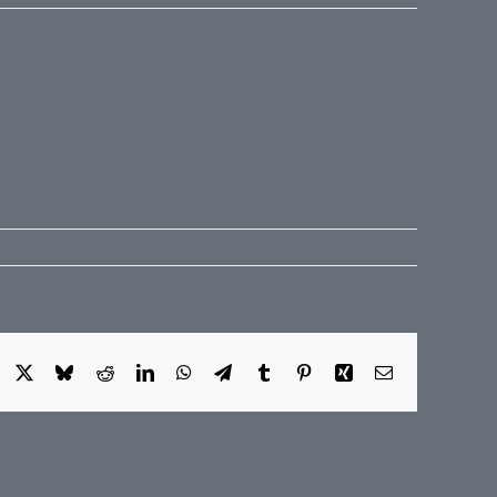
Facebook
X
Bluesky
Reddit
LinkedIn
WhatsApp
Telegram
Tumblr
Pinterest
Xing
E-
Mail