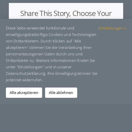
Share This Story, Choose Your
Platform!
Diese Seite verwendet funktionale und
Einstellungen
Facebook
X
Bluesky
Reddit
LinkedIn
WhatsApp
Telegram
Tumblr
Pinterest
Xing
einwilligungsbedürftige Cookies und Technologien
E-
von Drittanbietern. Durch Klicken auf "Alle
Mail
akzeptieren" stimmen Sie der Verarbeitung Ihrer
personenbezogenen Daten durch uns und
Drittanbieter zu. Weitere Informationen finden Sie
unter "Einstellungen" und in unserer
Über den Autor:
Grafik-Design-Jutta-Sucker
Datenschutzerklärung. Ihre Einwilligung können Sie
jederzeit widerrufen.
Alle akzeptieren
Alle ablehnen