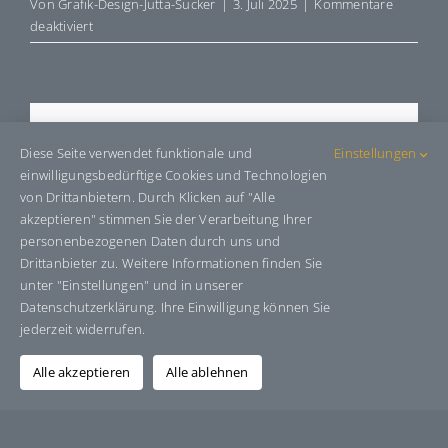
Von
Grafik-Design-Jutta-Sucker
|
3. Juli 2025
|
Kommentare
für
deaktiviert
E896095
Share This Story, Choose Your
Diese Seite verwendet funktionale und
Einstellungen
Platform!
einwilligungsbedürftige Cookies und Technologien
von Drittanbietern. Durch Klicken auf "Alle
Facebook
X
Bluesky
Reddit
LinkedIn
WhatsApp
Telegram
Tumblr
Pinterest
Xing
akzeptieren" stimmen Sie der Verarbeitung Ihrer
E-
personenbezogenen Daten durch uns und
Mail
Drittanbieter zu. Weitere Informationen finden Sie
unter "Einstellungen" und in unserer
Datenschutzerklärung. Ihre Einwilligung können Sie
jederzeit widerrufen.
Über den Autor:
Grafik-Design-Jutta-Sucker
Alle akzeptieren
Alle ablehnen