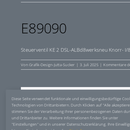
E89090
Steuerventil KE 2 DSL-ALBd8werksneu Knorr- I/
Von
Grafik-Design-Jutta-Sucker
|
3. Juli 2025
|
Kommentare de
Share This Story, Choose Your Pla
Diese Seite verwendet funktionale und einwilligungsbedürftige Coo
Technologien von Drittanbietern. Durch Klicken auf "Alle akzeptier
stimmen Sie der Verarbeitung Ihrer personenbezogenen Daten du
und Drittanbieter zu. Weitere Informationen finden Sie unter
"Einstellungen" und in unserer Datenschutzerklärung. Ihre Einwilli
Über den Autor:
Grafik-Design-Jutta-Sucker