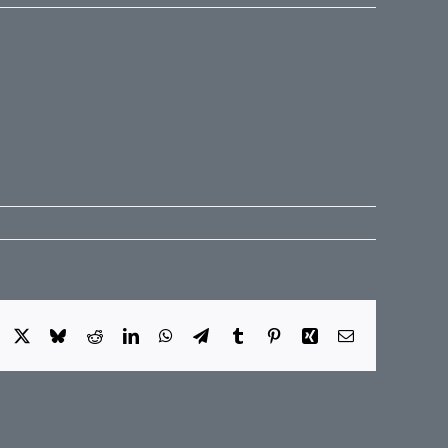
Facebook
X
Bluesky
Reddit
LinkedIn
WhatsApp
Telegram
Tumblr
Pinterest
Xing
E-
Mail