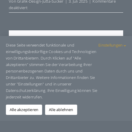
Von
Grafik-Design-Jutta-Sucker
|
3. Juli 2025
|
Kommentare
für
deaktiviert
E8841
Share This Story, Choose Your
Diese Seite verwendet funktionale und
Einstellungen
Platform!
einwilligungsbedürftige Cookies und Technologien
von Drittanbietern. Durch Klicken auf "Alle
Facebook
X
Bluesky
Reddit
LinkedIn
WhatsApp
Telegram
Tumblr
Pinterest
Xing
akzeptieren" stimmen Sie der Verarbeitung Ihrer
E-
personenbezogenen Daten durch uns und
Mail
Drittanbieter zu. Weitere Informationen finden Sie
unter "Einstellungen" und in unserer
Datenschutzerklärung. Ihre Einwilligung können Sie
jederzeit widerrufen.
Über den Autor:
Grafik-Design-Jutta-Sucker
Alle akzeptieren
Alle ablehnen