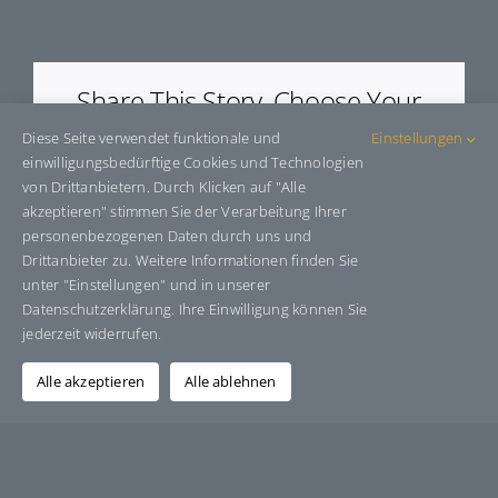
E8831
Share This Story, Choose Your
Platform!
Diese Seite verwendet funktionale und
Einstellungen
einwilligungsbedürftige Cookies und Technologien
Facebook
X
Bluesky
Reddit
LinkedIn
WhatsApp
Telegram
Tumblr
Pinterest
Xing
von Drittanbietern. Durch Klicken auf "Alle
E-
akzeptieren" stimmen Sie der Verarbeitung Ihrer
Mail
personenbezogenen Daten durch uns und
Drittanbieter zu. Weitere Informationen finden Sie
unter "Einstellungen" und in unserer
Datenschutzerklärung. Ihre Einwilligung können Sie
Über den Autor:
Grafik-Design-Jutta-Sucker
jederzeit widerrufen.
Alle akzeptieren
Alle ablehnen