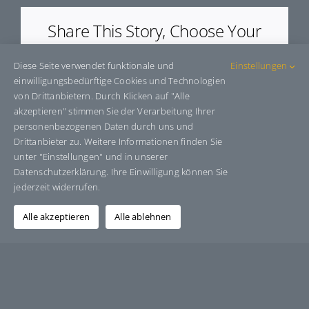
Share This Story, Choose Your
Platform!
Diese Seite verwendet funktionale und
Einstellungen
Facebook
X
Bluesky
Reddit
LinkedIn
WhatsApp
Telegram
Tumblr
Pinterest
Xing
einwilligungsbedürftige Cookies und Technologien
E-
von Drittanbietern. Durch Klicken auf "Alle
Mail
akzeptieren" stimmen Sie der Verarbeitung Ihrer
personenbezogenen Daten durch uns und
Drittanbieter zu. Weitere Informationen finden Sie
unter "Einstellungen" und in unserer
Über den Autor:
Grafik-Design-Jutta-Sucker
Datenschutzerklärung. Ihre Einwilligung können Sie
jederzeit widerrufen.
Alle akzeptieren
Alle ablehnen