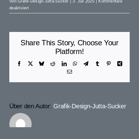
Von
Grafik-Design-Jutta-Sucker
|
3. Juli 2025
|
Kommentare
für
deaktiviert
E832458
Share This Story, Choose Your
Platform!
Facebook
X
Bluesky
Reddit
LinkedIn
WhatsApp
Telegram
Tumblr
Pinterest
Xing
E-
Mail
Über den Autor:
Grafik-Design-Jutta-Sucker