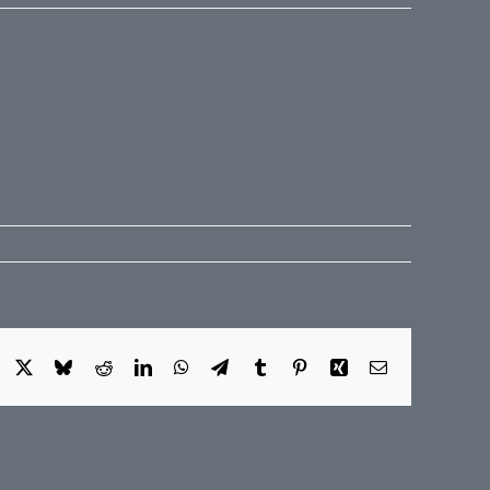
Facebook
X
Bluesky
Reddit
LinkedIn
WhatsApp
Telegram
Tumblr
Pinterest
Xing
E-
Mail