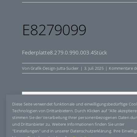
E8279099
Federplatte8.279.0.990.003.4Stück
Von
Grafik-Design-Jutta-Sucker
|
3. Juli 2025
|
Kommentare de
Share This Story, Choose Your Pla
Diese Seite verwendet funktionale und einwilligungsbedürftige Coo
Technologien von Drittanbietern. Durch Klicken auf "Alle akzeptier
stimmen Sie der Verarbeitung Ihrer personenbezogenen Daten du
und Drittanbieter zu. Weitere Informationen finden Sie unter
"Einstellungen" und in unserer Datenschutzerklärung. Ihre Einwilli
Über den Autor:
Grafik-Design-Jutta-Sucker