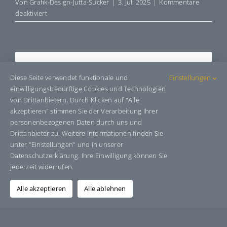
Von
Grafik-Design-Jutta-Sucker
|
3. Juli 2025
|
Kommentare
für
deaktiviert
E8250222
Share This Story, Choose Your
Diese Seite verwendet funktionale und
Einstellungen
Platform!
einwilligungsbedürftige Cookies und Technologien
von Drittanbietern. Durch Klicken auf "Alle
Facebook
X
Bluesky
Reddit
LinkedIn
WhatsApp
Telegram
Tumblr
Pinterest
Xing
akzeptieren" stimmen Sie der Verarbeitung Ihrer
E-
personenbezogenen Daten durch uns und
Mail
Drittanbieter zu. Weitere Informationen finden Sie
unter "Einstellungen" und in unserer
Datenschutzerklärung. Ihre Einwilligung können Sie
jederzeit widerrufen.
Über den Autor:
Grafik-Design-Jutta-Sucker
Alle akzeptieren
Alle ablehnen