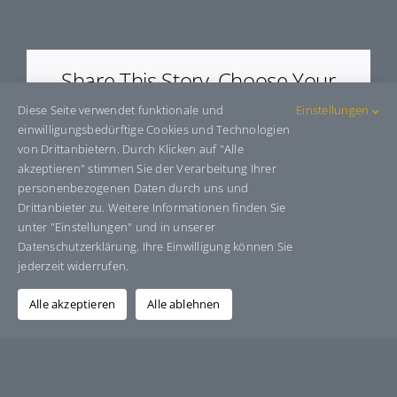
E80702
Share This Story, Choose Your
Platform!
Diese Seite verwendet funktionale und
Einstellungen
einwilligungsbedürftige Cookies und Technologien
Facebook
X
Bluesky
Reddit
LinkedIn
WhatsApp
Telegram
Tumblr
Pinterest
Xing
von Drittanbietern. Durch Klicken auf "Alle
E-
akzeptieren" stimmen Sie der Verarbeitung Ihrer
Mail
personenbezogenen Daten durch uns und
Drittanbieter zu. Weitere Informationen finden Sie
unter "Einstellungen" und in unserer
Datenschutzerklärung. Ihre Einwilligung können Sie
Über den Autor:
Grafik-Design-Jutta-Sucker
jederzeit widerrufen.
Alle akzeptieren
Alle ablehnen