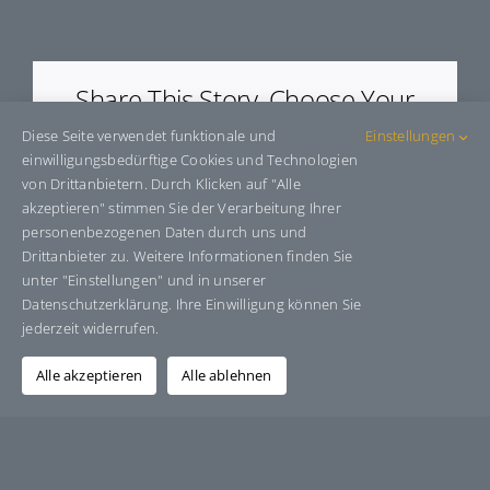
E79813
Share This Story, Choose Your
Platform!
Diese Seite verwendet funktionale und
Einstellungen
einwilligungsbedürftige Cookies und Technologien
Facebook
X
Bluesky
Reddit
LinkedIn
WhatsApp
Telegram
Tumblr
Pinterest
Xing
von Drittanbietern. Durch Klicken auf "Alle
E-
akzeptieren" stimmen Sie der Verarbeitung Ihrer
Mail
personenbezogenen Daten durch uns und
Drittanbieter zu. Weitere Informationen finden Sie
unter "Einstellungen" und in unserer
Datenschutzerklärung. Ihre Einwilligung können Sie
Über den Autor:
Grafik-Design-Jutta-Sucker
jederzeit widerrufen.
Alle akzeptieren
Alle ablehnen