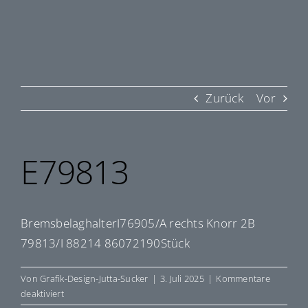
Zurück
Vor
E79813
BremsbelaghalterI76905/A rechts Knorr 2B
79813/I 88214 86072190Stück
Von
Grafik-Design-Jutta-Sucker
|
3. Juli 2025
|
Kommentare
für
deaktiviert