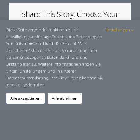
Share This Story, Choose Your
Platform!
Diese Seite verwendet funktionale und
Einstellungen
Facebook
X
Bluesky
Reddit
LinkedIn
WhatsApp
Telegram
Tumblr
Pinterest
Xing
einwilligungsbedürftige Cookies und Technologien
E-
von Drittanbietern. Durch Klicken auf "Alle
Mail
akzeptieren" stimmen Sie der Verarbeitung Ihrer
personenbezogenen Daten durch uns und
Drittanbieter zu. Weitere Informationen finden Sie
unter "Einstellungen" und in unserer
Über den Autor:
Grafik-Design-Jutta-Sucker
Datenschutzerklärung. Ihre Einwilligung können Sie
jederzeit widerrufen.
Alle akzeptieren
Alle ablehnen