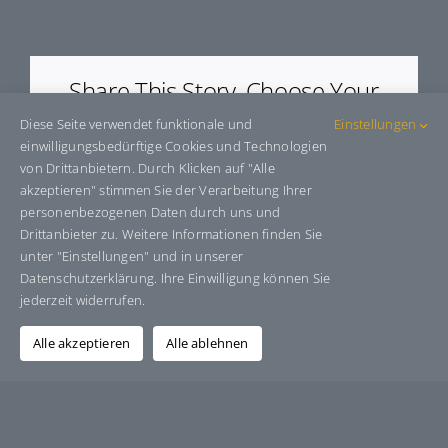
E7473.4
Share This Story, Choose Your
Platform!
Diese Seite verwendet funktionale und
Einstellungen
einwilligungsbedürftige Cookies und Technologien
Facebook
X
Bluesky
Reddit
LinkedIn
WhatsApp
Telegram
Tumblr
Pinterest
Xing
von Drittanbietern. Durch Klicken auf "Alle
E-
akzeptieren" stimmen Sie der Verarbeitung Ihrer
Mail
personenbezogenen Daten durch uns und
Drittanbieter zu. Weitere Informationen finden Sie
unter "Einstellungen" und in unserer
Datenschutzerklärung. Ihre Einwilligung können Sie
Über den Autor:
Grafik-Design-Jutta-Sucker
jederzeit widerrufen.
Alle akzeptieren
Alle ablehnen