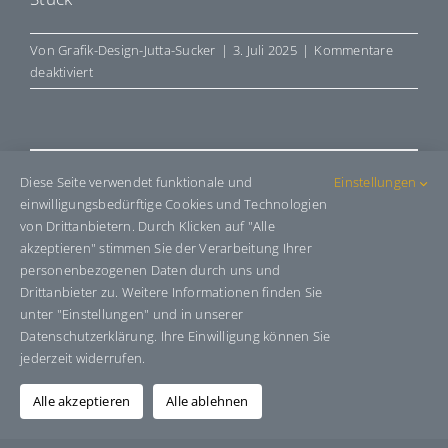
Von
Grafik-Design-Jutta-Sucker
|
3. Juli 2025
|
Kommentare
für
deaktiviert
E7404557
Share This Story, Choose Your
Diese Seite verwendet funktionale und
Einstellungen
einwilligungsbedürftige Cookies und Technologien
Platform!
von Drittanbietern. Durch Klicken auf "Alle
akzeptieren" stimmen Sie der Verarbeitung Ihrer
Facebook
X
Bluesky
Reddit
LinkedIn
WhatsApp
Telegram
Tumblr
Pinterest
Xing
personenbezogenen Daten durch uns und
E-
Drittanbieter zu. Weitere Informationen finden Sie
Mail
unter "Einstellungen" und in unserer
Datenschutzerklärung. Ihre Einwilligung können Sie
jederzeit widerrufen.
Über den Autor:
Grafik-Design-Jutta-Sucker
Alle akzeptieren
Alle ablehnen