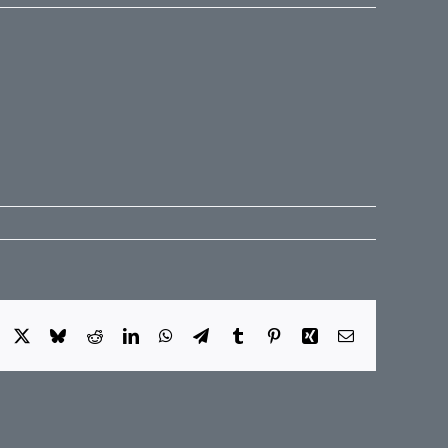
Facebook
X
Bluesky
Reddit
LinkedIn
WhatsApp
Telegram
Tumblr
Pinterest
Xing
E-
Mail