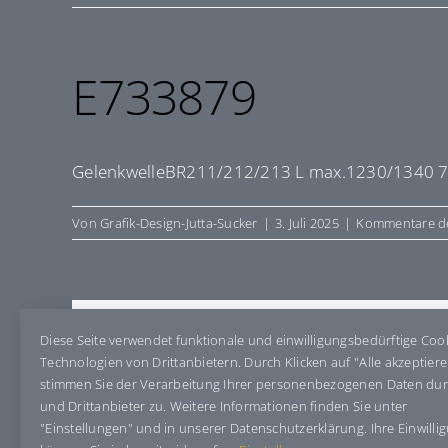
E733879
GelenkwelleBR211/212/213 L max.1230/1340 
Von
Grafik-Design-Jutta-Sucker
|
3. Juli 2025
|
Kommentare de
Share This Story, Choose Your Pla
Diese Seite verwendet funktionale und einwilligungsbedürftige Coo
Technologien von Drittanbietern. Durch Klicken auf "Alle akzeptier
stimmen Sie der Verarbeitung Ihrer personenbezogenen Daten du
und Drittanbieter zu. Weitere Informationen finden Sie unter
"Einstellungen" und in unserer Datenschutzerklärung. Ihre Einwilli
Über den Autor:
Grafik-Design-Jutta-Sucker