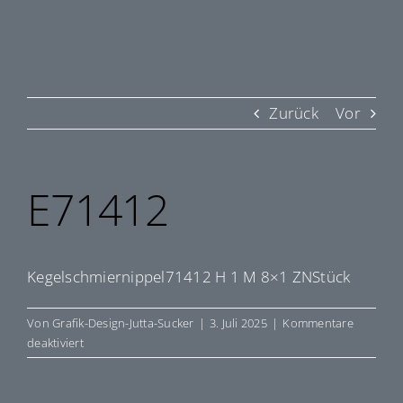
Zurück
Vor
E71412
Kegelschmiernippel71412 H 1 M 8×1 ZNStück
Von
Grafik-Design-Jutta-Sucker
|
3. Juli 2025
|
Kommentare
für
deaktiviert
E71412