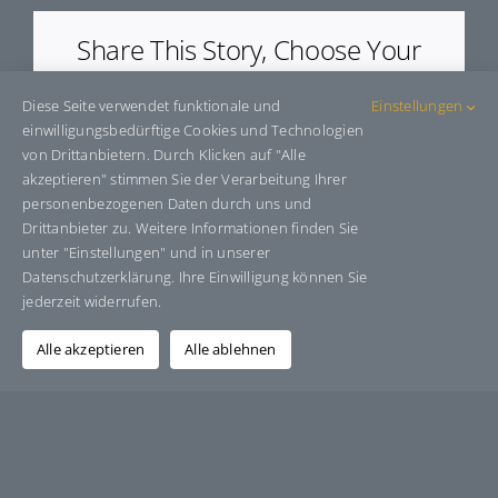
Share This Story, Choose Your
Platform!
Diese Seite verwendet funktionale und
Einstellungen
Facebook
X
Bluesky
Reddit
LinkedIn
WhatsApp
Telegram
Tumblr
Pinterest
Xing
einwilligungsbedürftige Cookies und Technologien
E-
von Drittanbietern. Durch Klicken auf "Alle
Mail
akzeptieren" stimmen Sie der Verarbeitung Ihrer
personenbezogenen Daten durch uns und
Drittanbieter zu. Weitere Informationen finden Sie
unter "Einstellungen" und in unserer
Über den Autor:
Grafik-Design-Jutta-Sucker
Datenschutzerklärung. Ihre Einwilligung können Sie
jederzeit widerrufen.
Alle akzeptieren
Alle ablehnen