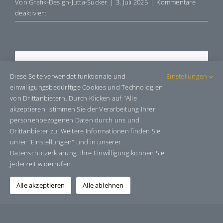
Von
Grafik-Design-Jutta-Sucker
|
3. Juli 2025
|
Kommentare
für
deaktiviert
E71200
Share This Story, Choose Your
Diese Seite verwendet funktionale und
Einstellungen
Platform!
einwilligungsbedürftige Cookies und Technologien
von Drittanbietern. Durch Klicken auf "Alle
Facebook
X
Bluesky
Reddit
LinkedIn
WhatsApp
Telegram
Tumblr
Pinterest
Xing
akzeptieren" stimmen Sie der Verarbeitung Ihrer
E-
personenbezogenen Daten durch uns und
Mail
Drittanbieter zu. Weitere Informationen finden Sie
unter "Einstellungen" und in unserer
Datenschutzerklärung. Ihre Einwilligung können Sie
jederzeit widerrufen.
Über den Autor:
Grafik-Design-Jutta-Sucker
Alle akzeptieren
Alle ablehnen