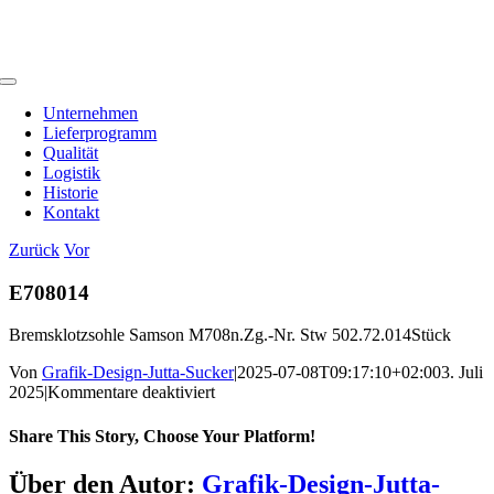
Zum
Inhalt
springen
Toggle
Navigation
Unternehmen
Lieferprogramm
Qualität
Logistik
Historie
Kontakt
Zurück
Vor
E708014
Bremsklotzsohle Samson M708n.Zg.-Nr. Stw 502.72.014Stück
Von
Grafik-Design-Jutta-Sucker
|
2025-07-08T09:17:10+02:00
3. Juli
für
2025
|
Kommentare deaktiviert
E708014
Share This Story, Choose Your Platform!
Facebook
X
Bluesky
Reddit
LinkedIn
WhatsApp
Telegram
Tumblr
Pinterest
Xing
E-
Über den Autor:
Grafik-Design-Jutta-