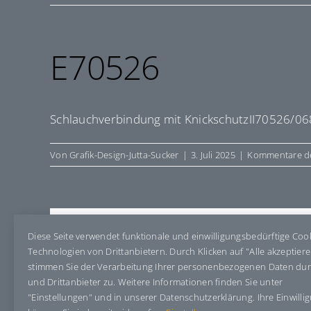
E70526
Schlauchverbindung mit KnickschutzII70526/0
Von
Grafik-Design-Jutta-Sucker
|
3. Juli 2025
|
Kommentare de
Share This Story, Choose Your Pla
Diese Seite verwendet funktionale und einwilligungsbedürftige Coo
Technologien von Drittanbietern. Durch Klicken auf "Alle akzeptier
stimmen Sie der Verarbeitung Ihrer personenbezogenen Daten du
und Drittanbieter zu. Weitere Informationen finden Sie unter
"Einstellungen" und in unserer Datenschutzerklärung. Ihre Einwilli
Über den Autor:
Grafik-Design-Jutta-Sucker