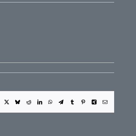
Facebook
X
Bluesky
Reddit
LinkedIn
WhatsApp
Telegram
Tumblr
Pinterest
Xing
E-
Mail