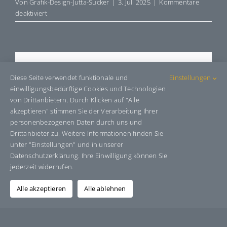
Von
Grafik-Design-Jutta-Sucker
|
3. Juli 2025
|
Kommentare
für
deaktiviert
E7036021
Share This Story, Choose Your
Diese Seite verwendet funktionale und
Einstellungen
Platform!
einwilligungsbedürftige Cookies und Technologien
von Drittanbietern. Durch Klicken auf "Alle
Facebook
X
Bluesky
Reddit
LinkedIn
WhatsApp
Telegram
Tumblr
Pinterest
Xing
akzeptieren" stimmen Sie der Verarbeitung Ihrer
E-
personenbezogenen Daten durch uns und
Mail
Drittanbieter zu. Weitere Informationen finden Sie
unter "Einstellungen" und in unserer
Datenschutzerklärung. Ihre Einwilligung können Sie
jederzeit widerrufen.
Über den Autor:
Grafik-Design-Jutta-Sucker
Alle akzeptieren
Alle ablehnen