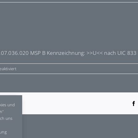
0.07.036.020 MSP B Kennzeichnung: >>U<< nach UIC 833
für
aktiviert
E7036003
tform!
kies und
en"
rch uns
gung