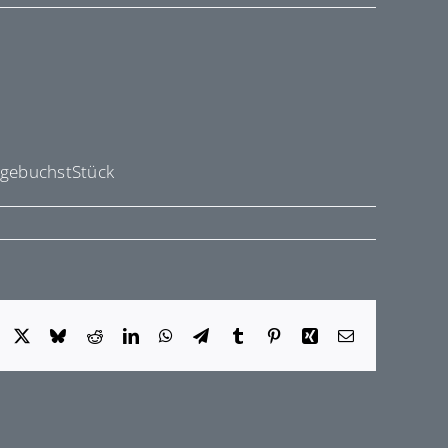
 gebuchstStück
Facebook
X
Bluesky
Reddit
LinkedIn
WhatsApp
Telegram
Tumblr
Pinterest
Xing
E-
Mail