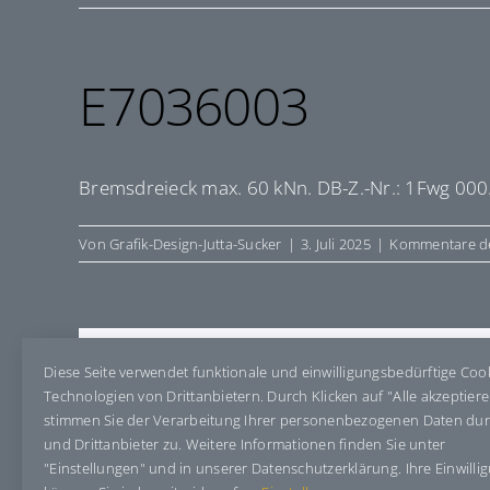
E7036003
Bremsdreieck max. 60 kNn. DB-Z.-Nr.: 1Fwg 00
Von
Grafik-Design-Jutta-Sucker
|
3. Juli 2025
|
Kommentare de
Share This Story, Choose Your Pla
Diese Seite verwendet funktionale und einwilligungsbedürftige Coo
Technologien von Drittanbietern. Durch Klicken auf "Alle akzeptier
stimmen Sie der Verarbeitung Ihrer personenbezogenen Daten du
und Drittanbieter zu. Weitere Informationen finden Sie unter
"Einstellungen" und in unserer Datenschutzerklärung. Ihre Einwilli
Über den Autor:
Grafik-Design-Jutta-Sucker