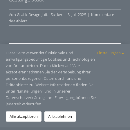
Von
Grafik-Design-Jutta-Sucker
|
3. Juli 2025
|
Kommentare
für
deaktiviert
E7034
Share This Story, Choose Your
Diese Seite verwendet funktionale und
Einstellungen
einwilligungsbedürftige Cookies und Technologien
Platform!
von Drittanbietern. Durch Klicken auf "Alle
akzeptieren" stimmen Sie der Verarbeitung Ihrer
Facebook
X
Bluesky
Reddit
LinkedIn
WhatsApp
Telegram
Tumblr
Pinterest
Xing
personenbezogenen Daten durch uns und
E-
Drittanbieter zu. Weitere Informationen finden Sie
Mail
unter "Einstellungen" und in unserer
Datenschutzerklärung. Ihre Einwilligung können Sie
jederzeit widerrufen.
Über den Autor:
Grafik-Design-Jutta-Sucker
Alle akzeptieren
Alle ablehnen