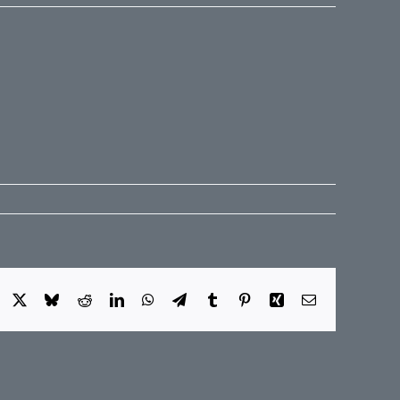
Facebook
X
Bluesky
Reddit
LinkedIn
WhatsApp
Telegram
Tumblr
Pinterest
Xing
E-
Mail