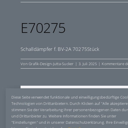
E70275
Schalldämpfer f. BV-2A 70275Stück
Von
Grafik-Design-Jutta-Sucker
|
3. Juli 2025
|
Kommentare de
Share This Story, Choose Your Pla
Diese Seite verwendet funktionale und einwilligungsbedürftige Coo
Technologien von Drittanbietern. Durch Klicken auf "Alle akzeptier
stimmen Sie der Verarbeitung Ihrer personenbezogenen Daten du
und Drittanbieter zu. Weitere Informationen finden Sie unter
"Einstellungen" und in unserer Datenschutzerklärung. Ihre Einwilli
Über den Autor:
Grafik-Design-Jutta-Sucker