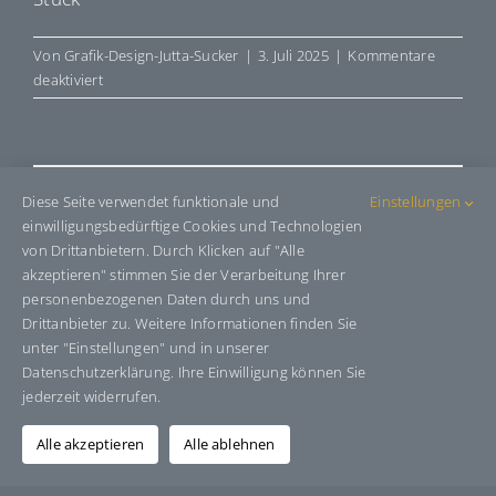
Von
Grafik-Design-Jutta-Sucker
|
3. Juli 2025
|
Kommentare
für
deaktiviert
E695404
Share This Story, Choose Your
Diese Seite verwendet funktionale und
Einstellungen
einwilligungsbedürftige Cookies und Technologien
Platform!
von Drittanbietern. Durch Klicken auf "Alle
akzeptieren" stimmen Sie der Verarbeitung Ihrer
Facebook
X
Bluesky
Reddit
LinkedIn
WhatsApp
Telegram
Tumblr
Pinterest
Xing
personenbezogenen Daten durch uns und
E-
Drittanbieter zu. Weitere Informationen finden Sie
Mail
unter "Einstellungen" und in unserer
Datenschutzerklärung. Ihre Einwilligung können Sie
jederzeit widerrufen.
Über den Autor:
Grafik-Design-Jutta-Sucker
Alle akzeptieren
Alle ablehnen