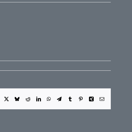
Facebook
X
Bluesky
Reddit
LinkedIn
WhatsApp
Telegram
Tumblr
Pinterest
Xing
E-
Mail