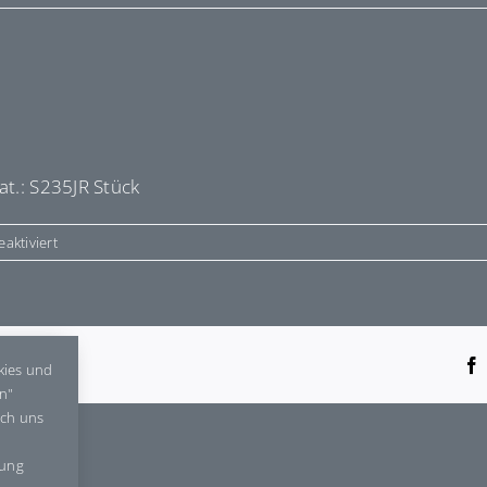
at.: S235JR Stück
für
aktiviert
E68821
tform!
kies und
en"
rch uns
gung