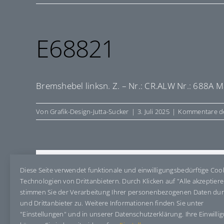
E68821
Bremshebel linksn. Z. – Nr.: CR.ALW Nr.: 688A M
Von
Grafik-Design-Jutta-Sucker
|
3. Juli 2025
|
Kommentare de
Share This Story, Choose Your Pla
Diese Seite verwendet funktionale und einwilligungsbedürftige Coo
Technologien von Drittanbietern. Durch Klicken auf "Alle akzeptier
stimmen Sie der Verarbeitung Ihrer personenbezogenen Daten du
und Drittanbieter zu. Weitere Informationen finden Sie unter
"Einstellungen" und in unserer Datenschutzerklärung. Ihre Einwilli
Über den Autor:
Grafik-Design-Jutta-Sucker