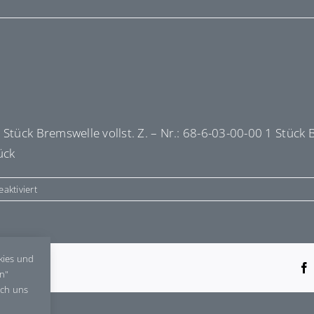
Stück Bremswelle vollst. Z. – Nr.: 68-6-03-00-00 1 Stück 
ück
für
aktiviert
E6860300
kies und
tform!
en"
rch uns