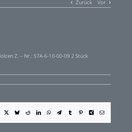
Zurück
Vor
Bolzen Z. – Nr.: 57A-6-10-00-09 2 Stück
Facebook
X
Bluesky
Reddit
LinkedIn
WhatsApp
Telegram
Tumblr
Pinterest
Xing
E-
Mail