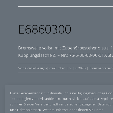
E6860300
Bremswelle vollst. mit Zubehörbestehend aus: 1 
Kupplungslasche Z. – Nr.: 75-6-00-00-00-01A St
Von
Grafik-Design-Jutta-Sucker
|
3. Juli 2025
|
Kommentare de
Diese Seite verwendet funktionale und einwilligungsbedürftige Coo
Share This Story, Choose Your Pla
Technologien von Drittanbietern. Durch Klicken auf "Alle akzeptier
stimmen Sie der Verarbeitung Ihrer personenbezogenen Daten du
und Drittanbieter zu. Weitere Informationen finden Sie unter