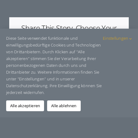
E6819
Share This Story, Choose Your
Platform!
Diese Seite verwendet funktionale und
Einstellungen
einwilligungsbedürftige Cookies und Technologien
Facebook
X
Bluesky
Reddit
LinkedIn
WhatsApp
Telegram
Tumblr
Pinterest
Xing
von Drittanbietern. Durch Klicken auf "Alle
E-
akzeptieren" stimmen Sie der Verarbeitung Ihrer
Mail
personenbezogenen Daten durch uns und
Drittanbieter zu. Weitere Informationen finden Sie
unter "Einstellungen" und in unserer
Datenschutzerklärung. Ihre Einwilligung können Sie
Über den Autor:
Grafik-Design-Jutta-Sucker
jederzeit widerrufen.
Alle akzeptieren
Alle ablehnen