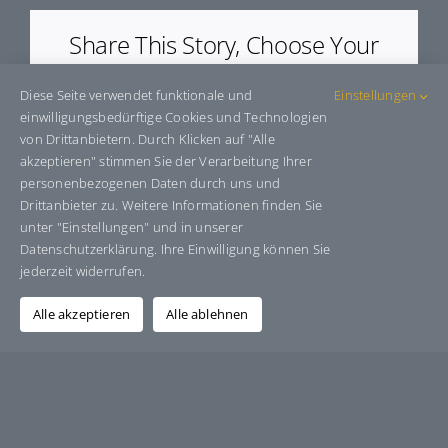
Share This Story, Choose Your
Platform!
Diese Seite verwendet funktionale und
Einstellungen
Facebook
X
Bluesky
Reddit
LinkedIn
WhatsApp
Telegram
Tumblr
Pinterest
Xing
einwilligungsbedürftige Cookies und Technologien
E-
von Drittanbietern. Durch Klicken auf "Alle
Mail
akzeptieren" stimmen Sie der Verarbeitung Ihrer
personenbezogenen Daten durch uns und
Drittanbieter zu. Weitere Informationen finden Sie
unter "Einstellungen" und in unserer
Über den Autor:
Grafik-Design-Jutta-Sucker
Datenschutzerklärung. Ihre Einwilligung können Sie
jederzeit widerrufen.
Alle akzeptieren
Alle ablehnen