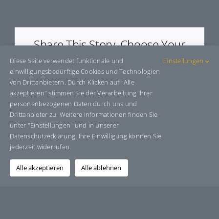
E67563
Share This Story, Choose Your
Platform!
Diese Seite verwendet funktionale und
Einstellungen
einwilligungsbedürftige Cookies und Technologien
Facebook
X
Bluesky
Reddit
LinkedIn
WhatsApp
Telegram
Tumblr
Pinterest
Xing
von Drittanbietern. Durch Klicken auf "Alle
E-
akzeptieren" stimmen Sie der Verarbeitung Ihrer
Mail
personenbezogenen Daten durch uns und
Drittanbieter zu. Weitere Informationen finden Sie
unter "Einstellungen" und in unserer
Datenschutzerklärung. Ihre Einwilligung können Sie
Über den Autor:
Grafik-Design-Jutta-Sucker
jederzeit widerrufen.
Alle akzeptieren
Alle ablehnen