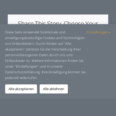
E66495
Share This Story, Choose Your
Platform!
Diese Seite verwendet funktionale und
Einstellungen
einwilligungsbedürftige Cookies und Technologien
Facebook
X
Bluesky
Reddit
LinkedIn
WhatsApp
Telegram
Tumblr
Pinterest
Xing
von Drittanbietern. Durch Klicken auf "Alle
E-
akzeptieren" stimmen Sie der Verarbeitung Ihrer
Mail
personenbezogenen Daten durch uns und
Drittanbieter zu. Weitere Informationen finden Sie
unter "Einstellungen" und in unserer
Datenschutzerklärung. Ihre Einwilligung können Sie
Über den Autor:
Grafik-Design-Jutta-Sucker
jederzeit widerrufen.
Alle akzeptieren
Alle ablehnen