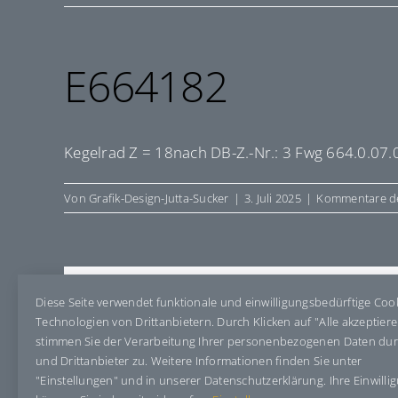
E664182
Kegelrad Z = 18nach DB-Z.-Nr.: 3 Fwg 664.0.07.
Von
Grafik-Design-Jutta-Sucker
|
3. Juli 2025
|
Kommentare de
Share This Story, Choose Your Pla
Diese Seite verwendet funktionale und einwilligungsbedürftige Coo
Technologien von Drittanbietern. Durch Klicken auf "Alle akzeptier
stimmen Sie der Verarbeitung Ihrer personenbezogenen Daten du
und Drittanbieter zu. Weitere Informationen finden Sie unter
"Einstellungen" und in unserer Datenschutzerklärung. Ihre Einwilli
Über den Autor:
Grafik-Design-Jutta-Sucker