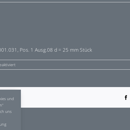
001.031, Pos. 1 Ausg.08 d = 25 mm Stück
für
aktiviert
E664182
tform!
kies und
en"
rch uns
gung