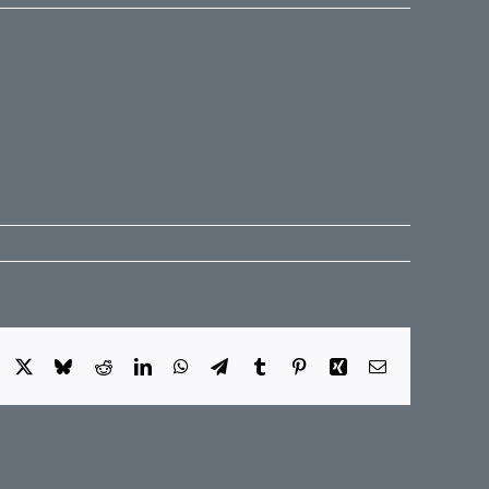
Facebook
X
Bluesky
Reddit
LinkedIn
WhatsApp
Telegram
Tumblr
Pinterest
Xing
E-
Mail