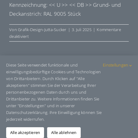
Kennzeichnung: << U >> << DB >> Grund- und
Deckanstrich: RAL 9005 Stück
Von
Grafik-Design-Jutta-Sucker
|
3. Juli 2025
|
Kommentare
für
deaktiviert
E660100016
Diese Seite verwendet funktionale und
Einstellungen
Share This Story, Choose Your
einwilligungsbedürftige Cookies und Technologien
Platform!
von Drittanbietern. Durch Klicken auf "Alle
akzeptieren" stimmen Sie der Verarbeitung Ihrer
Facebook
X
Bluesky
Reddit
LinkedIn
WhatsApp
Telegram
Tumblr
Pinterest
Xing
personenbezogenen Daten durch uns und
Drittanbieter zu. Weitere Informationen finden Sie
E-
Mail
unter "Einstellungen" und in unserer
Datenschutzerklärung. Ihre Einwilligung können Sie
jederzeit widerrufen.
Über den Autor:
Grafik-Design-Jutta-Sucker
Alle akzeptieren
Alle ablehnen