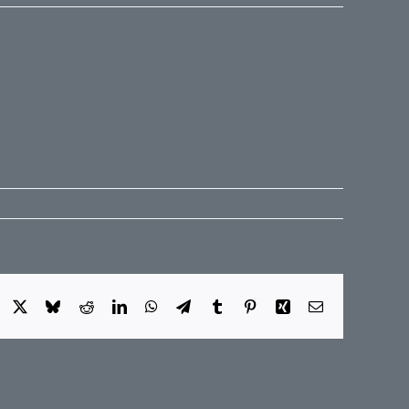
Facebook
X
Bluesky
Reddit
LinkedIn
WhatsApp
Telegram
Tumblr
Pinterest
Xing
E-
Mail