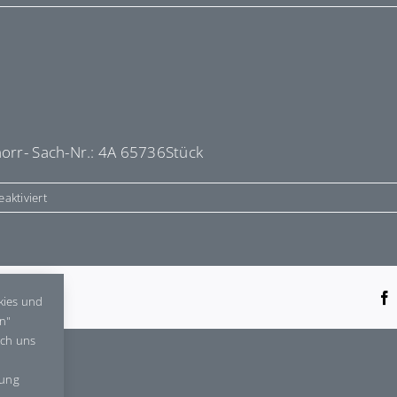
norr- Sach-Nr.: 4A 65736Stück
für
aktiviert
E65736
tform!
kies und
en"
rch uns
gung