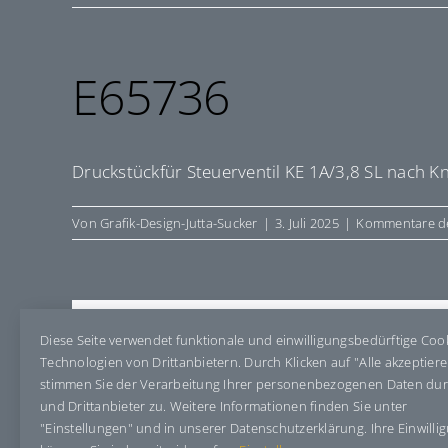
E65736
Druckstückfür Steuerventil KE 1A/3,8 SL nach K
Von
Grafik-Design-Jutta-Sucker
|
3. Juli 2025
|
Kommentare de
Share This Story, Choose Your Pla
Diese Seite verwendet funktionale und einwilligungsbedürftige Coo
Technologien von Drittanbietern. Durch Klicken auf "Alle akzeptier
stimmen Sie der Verarbeitung Ihrer personenbezogenen Daten du
und Drittanbieter zu. Weitere Informationen finden Sie unter
"Einstellungen" und in unserer Datenschutzerklärung. Ihre Einwilli
Über den Autor:
Grafik-Design-Jutta-Sucker