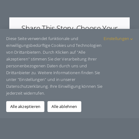
E655560
Share This Story, Choose Your
Platform!
Diese Seite verwendet funktionale und
Einstellungen
einwilligungsbedürftige Cookies und Technologien
Facebook
X
Bluesky
Reddit
LinkedIn
WhatsApp
Telegram
Tumblr
Pinterest
Xing
von Drittanbietern. Durch Klicken auf "Alle
E-
akzeptieren" stimmen Sie der Verarbeitung Ihrer
Mail
personenbezogenen Daten durch uns und
Drittanbieter zu. Weitere Informationen finden Sie
unter "Einstellungen" und in unserer
Datenschutzerklärung. Ihre Einwilligung können Sie
Über den Autor:
Grafik-Design-Jutta-Sucker
jederzeit widerrufen.
Alle akzeptieren
Alle ablehnen