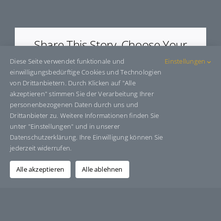
E654570
Share This Story, Choose Your
Platform!
Diese Seite verwendet funktionale und
Einstellungen
einwilligungsbedürftige Cookies und Technologien
Facebook
X
Bluesky
Reddit
LinkedIn
WhatsApp
Telegram
Tumblr
Pinterest
Xing
von Drittanbietern. Durch Klicken auf "Alle
E-
akzeptieren" stimmen Sie der Verarbeitung Ihrer
Mail
personenbezogenen Daten durch uns und
Drittanbieter zu. Weitere Informationen finden Sie
unter "Einstellungen" und in unserer
Datenschutzerklärung. Ihre Einwilligung können Sie
Über den Autor:
Grafik-Design-Jutta-Sucker
jederzeit widerrufen.
Alle akzeptieren
Alle ablehnen