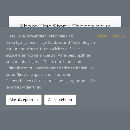
E64849/2
Share This Story, Choose Your
Platform!
Diese Seite verwendet funktionale und
Einstellungen
einwilligungsbedürftige Cookies und Technologien
Facebook
X
Bluesky
Reddit
LinkedIn
WhatsApp
Telegram
Tumblr
Pinterest
Xing
von Drittanbietern. Durch Klicken auf "Alle
E-
akzeptieren" stimmen Sie der Verarbeitung Ihrer
Mail
personenbezogenen Daten durch uns und
Drittanbieter zu. Weitere Informationen finden Sie
unter "Einstellungen" und in unserer
Datenschutzerklärung. Ihre Einwilligung können Sie
Über den Autor:
Grafik-Design-Jutta-Sucker
jederzeit widerrufen.
Alle akzeptieren
Alle ablehnen