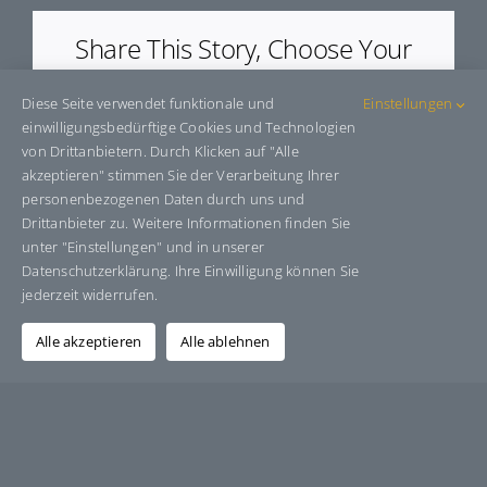
Share This Story, Choose Your
Platform!
Diese Seite verwendet funktionale und
Einstellungen
Facebook
X
Bluesky
Reddit
LinkedIn
WhatsApp
Telegram
Tumblr
Pinterest
Xing
einwilligungsbedürftige Cookies und Technologien
E-
von Drittanbietern. Durch Klicken auf "Alle
Mail
akzeptieren" stimmen Sie der Verarbeitung Ihrer
personenbezogenen Daten durch uns und
Drittanbieter zu. Weitere Informationen finden Sie
unter "Einstellungen" und in unserer
Über den Autor:
Grafik-Design-Jutta-Sucker
Datenschutzerklärung. Ihre Einwilligung können Sie
jederzeit widerrufen.
Alle akzeptieren
Alle ablehnen