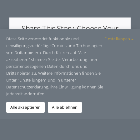
E63010
Share This Story, Choose Your
Platform!
Diese Seite verwendet funktionale und
Einstellungen
einwilligungsbedürftige Cookies und Technologien
Facebook
X
Bluesky
Reddit
LinkedIn
WhatsApp
Telegram
Tumblr
Pinterest
Xing
von Drittanbietern. Durch Klicken auf "Alle
E-
akzeptieren" stimmen Sie der Verarbeitung Ihrer
Mail
personenbezogenen Daten durch uns und
Drittanbieter zu. Weitere Informationen finden Sie
unter "Einstellungen" und in unserer
Datenschutzerklärung. Ihre Einwilligung können Sie
Über den Autor:
Grafik-Design-Jutta-Sucker
jederzeit widerrufen.
Alle akzeptieren
Alle ablehnen