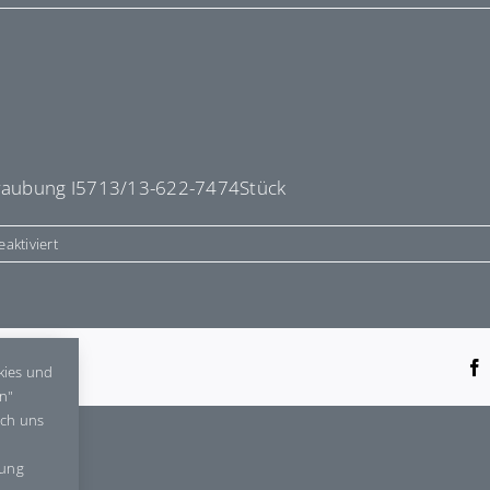
raubung I5713/13-622-7474Stück
für
aktiviert
E6227474
tform!
kies und
en"
rch uns
gung