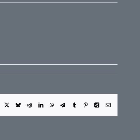
Facebook
X
Bluesky
Reddit
LinkedIn
WhatsApp
Telegram
Tumblr
Pinterest
Xing
E-
Mail