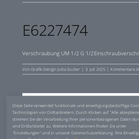
E6227474
Verschraubung UM 1/2 G 1/2Einschraubversch
Von
Grafik-Design-Jutta-Sucker
|
3. Juli 2025
|
Kommentare de
Share This Story, Choose Your Pla
Diese Seite verwendet funktionale und einwilligungsbedürftige Coo
Technologien von Drittanbietern. Durch Klicken auf "Alle akzeptier
stimmen Sie der Verarbeitung Ihrer personenbezogenen Daten du
und Drittanbieter zu. Weitere Informationen finden Sie unter
"Einstellungen" und in unserer Datenschutzerklärung. Ihre Einwilli
Über den Autor:
Grafik-Design-Jutta-Sucker