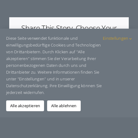
E6152
Share This Story, Choose Your
Platform!
Diese Seite verwendet funktionale und
Einstellungen
einwilligungsbedürftige Cookies und Technologien
Facebook
X
Bluesky
Reddit
LinkedIn
WhatsApp
Telegram
Tumblr
Pinterest
Xing
von Drittanbietern. Durch Klicken auf "Alle
E-
akzeptieren" stimmen Sie der Verarbeitung Ihrer
Mail
personenbezogenen Daten durch uns und
Drittanbieter zu. Weitere Informationen finden Sie
unter "Einstellungen" und in unserer
Datenschutzerklärung. Ihre Einwilligung können Sie
Über den Autor:
Grafik-Design-Jutta-Sucker
jederzeit widerrufen.
Alle akzeptieren
Alle ablehnen