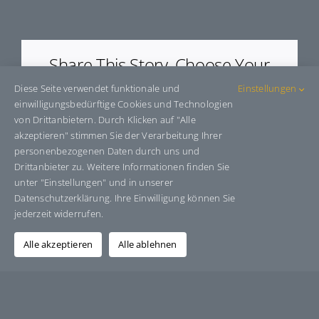
E61215
Share This Story, Choose Your
Platform!
Diese Seite verwendet funktionale und
Einstellungen
einwilligungsbedürftige Cookies und Technologien
Facebook
X
Bluesky
Reddit
LinkedIn
WhatsApp
Telegram
Tumblr
Pinterest
Xing
von Drittanbietern. Durch Klicken auf "Alle
E-
akzeptieren" stimmen Sie der Verarbeitung Ihrer
Mail
personenbezogenen Daten durch uns und
Drittanbieter zu. Weitere Informationen finden Sie
unter "Einstellungen" und in unserer
Datenschutzerklärung. Ihre Einwilligung können Sie
Über den Autor:
Grafik-Design-Jutta-Sucker
jederzeit widerrufen.
Alle akzeptieren
Alle ablehnen