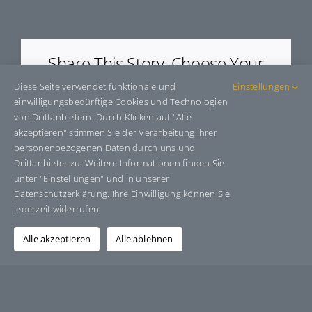
E606504
Share This Story, Choose Your
Platform!
Diese Seite verwendet funktionale und
Einstellungen
einwilligungsbedürftige Cookies und Technologien
Facebook
X
Bluesky
Reddit
LinkedIn
WhatsApp
Telegram
Tumblr
Pinterest
Xing
von Drittanbietern. Durch Klicken auf "Alle
E-
akzeptieren" stimmen Sie der Verarbeitung Ihrer
Mail
personenbezogenen Daten durch uns und
Drittanbieter zu. Weitere Informationen finden Sie
unter "Einstellungen" und in unserer
Datenschutzerklärung. Ihre Einwilligung können Sie
Über den Autor:
Grafik-Design-Jutta-Sucker
jederzeit widerrufen.
Alle akzeptieren
Alle ablehnen