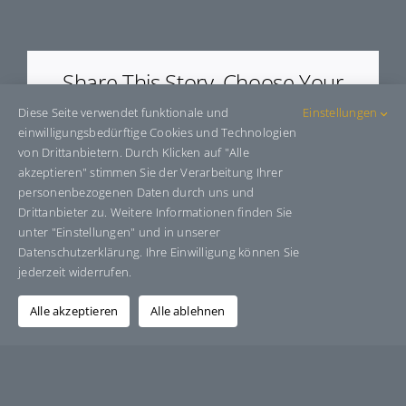
E6041670
Share This Story, Choose Your
Platform!
Diese Seite verwendet funktionale und
Einstellungen
einwilligungsbedürftige Cookies und Technologien
Facebook
X
Bluesky
Reddit
LinkedIn
WhatsApp
Telegram
Tumblr
Pinterest
Xing
von Drittanbietern. Durch Klicken auf "Alle
E-
akzeptieren" stimmen Sie der Verarbeitung Ihrer
Mail
personenbezogenen Daten durch uns und
Drittanbieter zu. Weitere Informationen finden Sie
unter "Einstellungen" und in unserer
Datenschutzerklärung. Ihre Einwilligung können Sie
Über den Autor:
Grafik-Design-Jutta-Sucker
jederzeit widerrufen.
Alle akzeptieren
Alle ablehnen