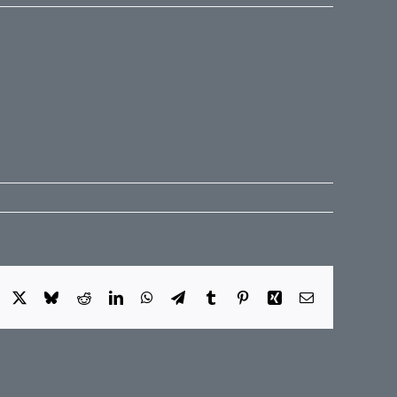
Facebook
X
Bluesky
Reddit
LinkedIn
WhatsApp
Telegram
Tumblr
Pinterest
Xing
E-
Mail