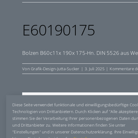
E60190175
Bolzen B60c11x 190x 175-Hn. DIN 5526 aus Werk
Von
Grafik-Design-Jutta-Sucker
|
3. Juli 2025
|
Kommentare de
Share This Story, Choose Your Pla
Diese Seite verwendet funktionale und einwilligungsbedürftige Coo
Technologien von Drittanbietern. Durch Klicken auf "Alle akzeptier
stimmen Sie der Verarbeitung Ihrer personenbezogenen Daten du
und Drittanbieter zu. Weitere Informationen finden Sie unter
"Einstellungen" und in unserer Datenschutzerklärung. Ihre Einwilli
Über den Autor:
Grafik-Design-Jutta-Sucker