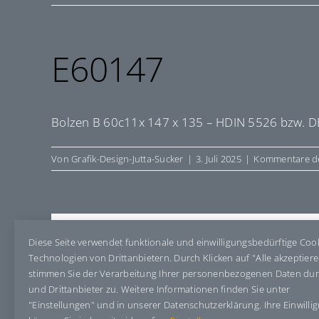
E60147
Bolzen B 60c11x 147 x 135 – HDIN 5526 bzw. D
Von
Grafik-Design-Jutta-Sucker
|
3. Juli 2025
|
Kommentare de
Share This Story, Choose Your Pla
Diese Seite verwendet funktionale und einwilligungsbedürftige Coo
Technologien von Drittanbietern. Durch Klicken auf "Alle akzeptier
stimmen Sie der Verarbeitung Ihrer personenbezogenen Daten du
und Drittanbieter zu. Weitere Informationen finden Sie unter
"Einstellungen" und in unserer Datenschutzerklärung. Ihre Einwilli
Über den Autor:
Grafik-Design-Jutta-Sucker