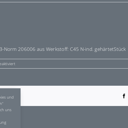
B-Norm 206006 aus Werkstoff: C45 N-ind. gehärtetStück
für
aktiviert
E60147
tform!
kies und
en"
rch uns
gung