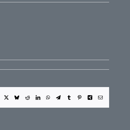
Facebook
X
Bluesky
Reddit
LinkedIn
WhatsApp
Telegram
Tumblr
Pinterest
Xing
E-
Mail