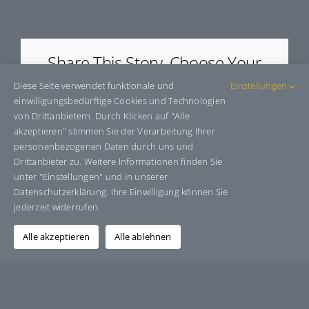
E600331
Share This Story, Choose Your
Platform!
Diese Seite verwendet funktionale und
Einstellungen
einwilligungsbedürftige Cookies und Technologien
Facebook
X
Bluesky
Reddit
LinkedIn
WhatsApp
Telegram
Tumblr
Pinterest
Xing
von Drittanbietern. Durch Klicken auf "Alle
E-
akzeptieren" stimmen Sie der Verarbeitung Ihrer
Mail
personenbezogenen Daten durch uns und
Drittanbieter zu. Weitere Informationen finden Sie
unter "Einstellungen" und in unserer
Datenschutzerklärung. Ihre Einwilligung können Sie
Über den Autor:
Grafik-Design-Jutta-Sucker
jederzeit widerrufen.
Alle akzeptieren
Alle ablehnen