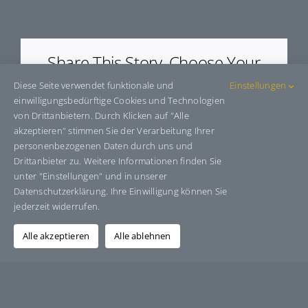
E600006
Share This Story, Choose Your
Platform!
Diese Seite verwendet funktionale und
Einstellungen
einwilligungsbedürftige Cookies und Technologien
Facebook
X
Bluesky
Reddit
LinkedIn
WhatsApp
Telegram
Tumblr
Pinterest
Xing
von Drittanbietern. Durch Klicken auf "Alle
E-
akzeptieren" stimmen Sie der Verarbeitung Ihrer
Mail
personenbezogenen Daten durch uns und
Drittanbieter zu. Weitere Informationen finden Sie
unter "Einstellungen" und in unserer
Datenschutzerklärung. Ihre Einwilligung können Sie
Über den Autor:
Grafik-Design-Jutta-Sucker
jederzeit widerrufen.
Alle akzeptieren
Alle ablehnen