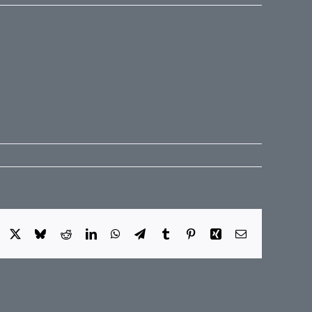
Facebook
X
Bluesky
Reddit
LinkedIn
WhatsApp
Telegram
Tumblr
Pinterest
Xing
E-
Mail