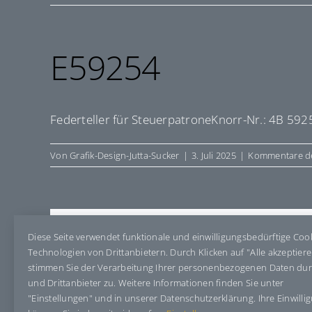
E59254
Federteller für SteuerpatroneKnorr-Nr.: 4B 592
Von
Grafik-Design-Jutta-Sucker
|
3. Juli 2025
|
Kommentare de
Share This Story, Choose Your Pla
Diese Seite verwendet funktionale und einwilligungsbedürftige Coo
Technologien von Drittanbietern. Durch Klicken auf "Alle akzeptier
stimmen Sie der Verarbeitung Ihrer personenbezogenen Daten du
und Drittanbieter zu. Weitere Informationen finden Sie unter
"Einstellungen" und in unserer Datenschutzerklärung. Ihre Einwilli
Über den Autor:
Grafik-Design-Jutta-Sucker