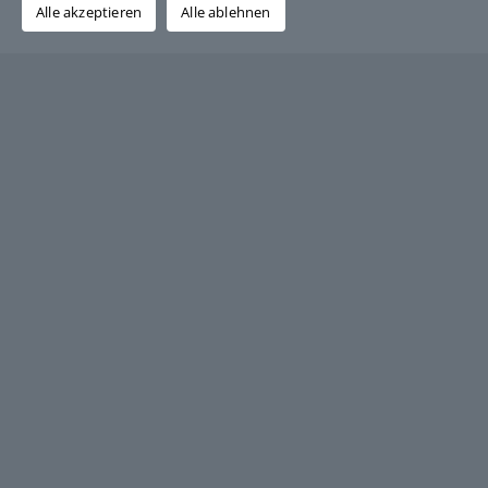
Alle akzeptieren
Alle ablehnen
Über den Autor:
Grafik-Design-Jutta-Sucker
Ersatz-Teile-Schienenfahrzeuge GmbH