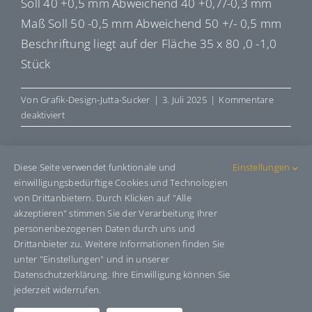
Soll 40 +0,5 mm Abweichend 40 +0,7/-0,3 mm
Maß Soll 50 -0,5 mm Abweichend 50 +/- 0,5 mm
Beschriftung liegt auf der Fläche 35 x 80 ,0 -1,0
Stück
Von
Grafik-Design-Jutta-Sucker
|
3. Juli 2025
|
Kommentare
für
deaktiviert
E590519
Diese Seite verwendet funktionale und
Einstellungen
einwilligungsbedürftige Cookies und Technologien
Share This Story, Choose Your
von Drittanbietern. Durch Klicken auf "Alle
Platform!
akzeptieren" stimmen Sie der Verarbeitung Ihrer
personenbezogenen Daten durch uns und
Facebook
X
Bluesky
Reddit
LinkedIn
WhatsApp
Telegram
Tumblr
Pinterest
Xing
Drittanbieter zu. Weitere Informationen finden Sie
E-
unter "Einstellungen" und in unserer
Mail
Datenschutzerklärung. Ihre Einwilligung können Sie
jederzeit widerrufen.